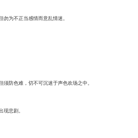
但勿为不正当感情而意乱情迷。
但须防色难，切不可沉迷于声色欢场之中。
出现悲剧。