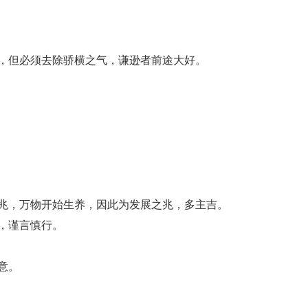
，但必须去除骄横之气，谦逊者前途大好。
兆，万物开始生养，因此为发展之兆，多主吉。
，谨言慎行。
意。