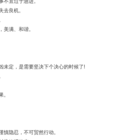
事不宜过于急进。
失去良机。
。
，美满、和谐。
未定，是需要坚决下个决心的时候了!
。
果。
谨慎隐忍，不可贸然行动。