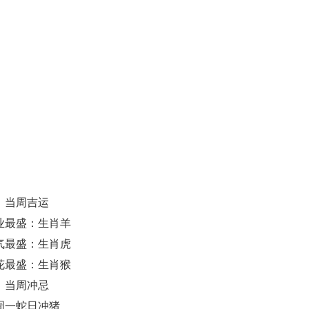
当周吉运
业最盛：生肖羊
气最盛：生肖虎
花最盛：生肖猴
当周冲忌
周一蛇日冲猪