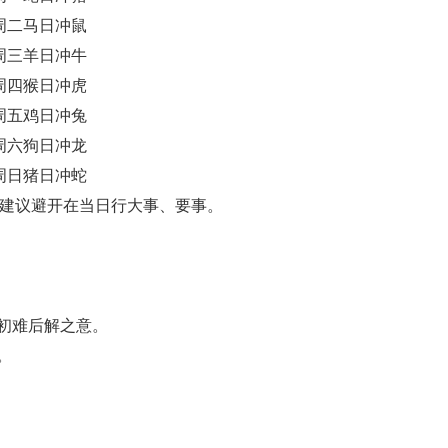
周二马日冲鼠
周三羊日冲牛
周四猴日冲虎
周五鸡日冲兔
周六狗日冲龙
周日猪日冲蛇
建议避开在当日行大事、要事。
初难后解之意。
。