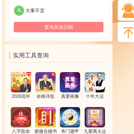
大事不宜
查询其他日期
实用工具查询
2026流年
命格详批
真爱画像
十年大运
八字批命
紫微合婚书
奇门遁甲
九紫离火运