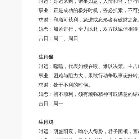
时运：好运来到，诸事如意，人情和合，但行
事业：正是成功的极好时机，务必抓紧，不可
求财：和顺可获利，急进或忘形者有破财之象
婚恋：加紧进行，全力以赴，双方以诚信相待
吉日：周二、周日
生肖猴
时运：噬嗑，代表如鲠在喉、难以决策。主吉凶
事业：困难与阻力大，果敢行动争取事态好转
求财：处于不利的时候。
婚恋：初不顺利，须有顽强精神可取满意的结
吉日：周一
生肖鸡
时运：阴盛阳衰，喻小人得势，君子困顿，宜