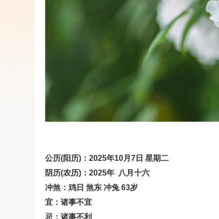
公历(阳历)：2025年10月7日 星期二
阴历(农历)：2025年 八月十六
冲煞：鸡日 煞东 冲兔 63岁
宜：诸事不宜
忌：诸事不利