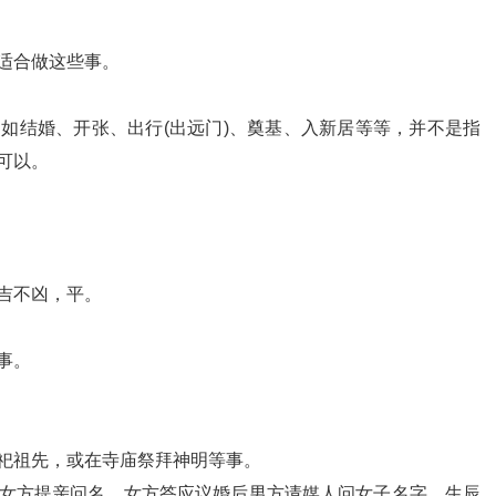
适合做这些事。
如结婚、开张、出行(出远门)、奠基、入新居等等，并不是指
可以。
吉不凶，平。
事。
祀祖先，或在寺庙祭拜神明等事。
女方提亲问名，女方答应议婚后男方请媒人问女子名字、生辰