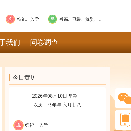
祭祀、入学
祈福、冠带、嫁娶、进人口、移徙、远回、安床、剃头、针刺、筑堤防、修造动土、酝酿、开市、交易、纳财、出货财、开渠穿井、伐木、栽种、牧养、纳畜、破土、安葬、启攒、求嗣、上表章、会亲友、出行、上官赴任、临政亲民、结婚姻、纳采问名、解除、整手足甲、求医、裁衣、竖柱上梁
于我们
问卷调查
今日黄历
2026年08月10日 星期一
农历：马年年 六月廿八
祭祀、入学