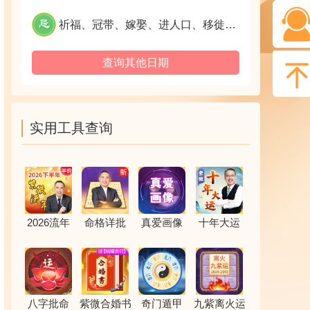
祈福、冠带、嫁娶、进人口、移徙、远回、安床、剃头、针刺、筑堤防、修造动土、酝酿、开市、交易、纳财、出货财、开渠穿井、伐木、栽种、牧养、纳畜、破土、安葬、启攒、求嗣、上表章、会亲友、出行、上官赴任、临政亲民、结婚姻、纳采问名、解除、整手足甲、求医、裁衣、竖柱上梁
查询其他日期
实用工具查询
2026流年
命格详批
真爱画像
十年大运
八字批命
紫微合婚书
奇门遁甲
九紫离火运