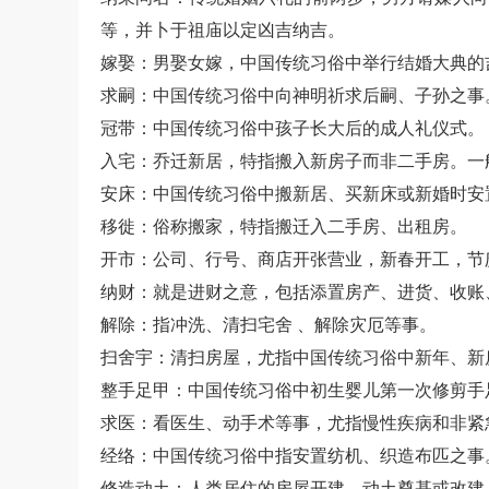
等，并卜于祖庙以定凶吉纳吉。
嫁娶：男娶女嫁，中国传统习俗中举行结婚大典的
求嗣：中国传统习俗中向神明祈求后嗣、子孙之事
冠带：中国传统习俗中孩子长大后的成人礼仪式。
入宅：乔迁新居，特指搬入新房子而非二手房。一
安床：中国传统习俗中搬新居、买新床或新婚时安
移徙：俗称搬家，特指搬迁入二手房、出租房。
开市：公司、行号、商店开张营业，新春开工，节
纳财：就是进财之意，包括添置房产、进货、收账
解除：指冲洗、清扫宅舍 、解除灾厄等事。
扫舍宇：清扫房屋，尤指中国传统习俗中新年、新
整手足甲：中国传统习俗中初生婴儿第一次修剪手
求医：看医生、动手术等事，尤指慢性疾病和非紧
经络：中国传统习俗中指安置纺机、织造布匹之事
修造动土：人类居住的房屋开建、动土奠基或改建