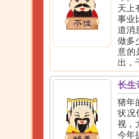
天上
事业
道消
做多
意的
出，
长生
猪年
状况
视，
今年