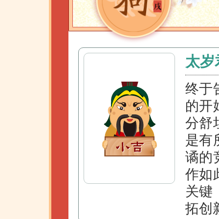
太岁
终于
的开
分舒
是有
谲的
作如
关键
拓创