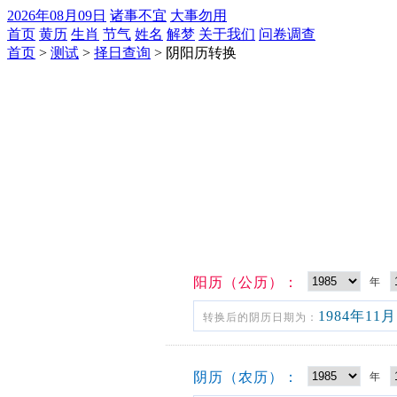
2026年08月09日
诸事不宜
大事勿用
首页
黄历
生肖
节气
姓名
解梦
关于我们
问卷调查
首页
>
测试
>
择日查询
>
阴阳历转换
阳历（公历）：
年
1984年11
转换后的阴历日期为：
阴历（农历）：
年