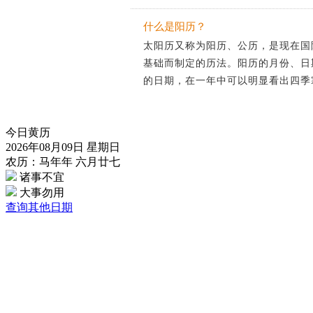
什么是阳历？
太阳历又称为阳历、公历，是现在国
基础而制定的历法。阳历的月份、日
的日期，在一年中可以明显看出四季
今日黄历
2026年08月09日 星期日
农历：马年年 六月廿七
诸事不宜
大事勿用
查询其他日期