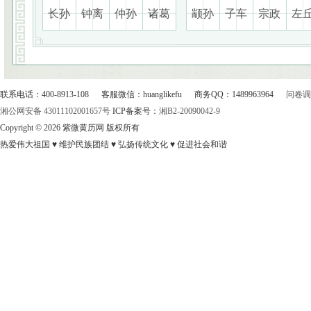
长孙
钟离
仲孙
诸葛
颛孙
子车
宗政
左
联系电话：400-8913-108 客服微信：huanglikefu 商务QQ：1489963964
问卷调
湘公网安备 43011102001657号
ICP备案号：
湘B2-20090042-9
Copyright © 2026 紫微黄历网 版权所有
热爱伟大祖国 ♥ 维护民族团结 ♥ 弘扬传统文化 ♥ 促进社会和谐