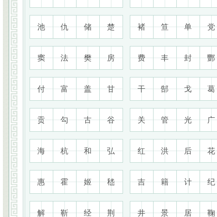
池
仇
储
楚
褚
笪
单
党
窦
法
樊
房
费
丰
封
酆
付
富
盖
甘
干
郜
戈
葛
贡
勾
古
谷
关
管
光
广
海
杭
和
弘
红
洪
后
花
惠
霍
姬
嵇
吉
籍
计
纪
解
靳
经
荆
井
景
居
鞠