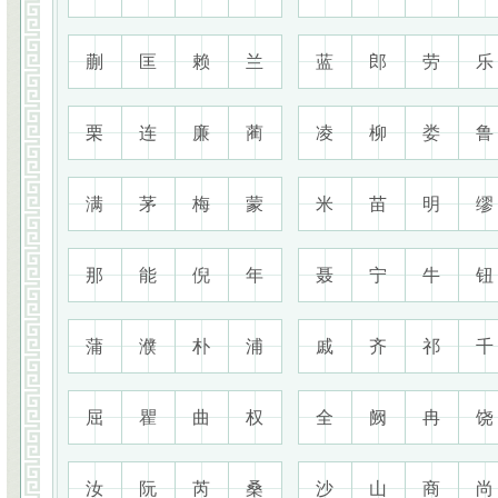
蒯
匡
赖
兰
蓝
郎
劳
乐
栗
连
廉
蔺
凌
柳
娄
鲁
满
茅
梅
蒙
米
苗
明
缪
那
能
倪
年
聂
宁
牛
钮
蒲
濮
朴
浦
戚
齐
祁
千
屈
瞿
曲
权
全
阙
冉
饶
汝
阮
芮
桑
沙
山
商
尚