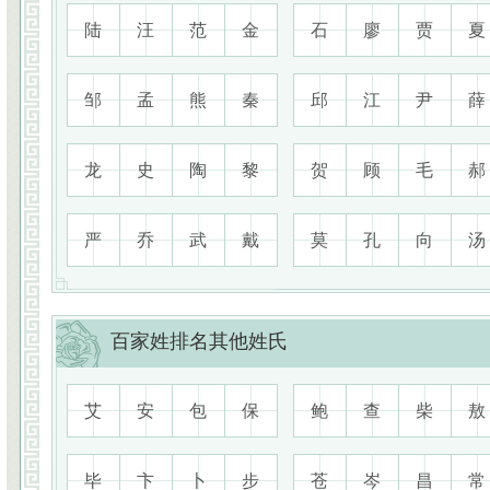
陆
汪
范
金
石
廖
贾
夏
邹
孟
熊
秦
邱
江
尹
薛
龙
史
陶
黎
贺
顾
毛
郝
严
乔
武
戴
莫
孔
向
汤
百家姓排名其他姓氏
艾
安
包
保
鲍
查
柴
敖
毕
卞
卜
步
苍
岑
昌
常