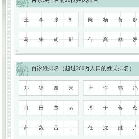
百家姓排名前20位姓氏排名
王
李
张
刘
陈
杨
黄
赵
马
朱
胡
郭
何
高
林
罗
百家姓排名（超过200万人口的姓氏排名）
郑
梁
谢
宋
唐
许
韩
冯
肖
田
董
袁
潘
于
蒋
蔡
苏
魏
吕
丁
任
沈
姚
卢