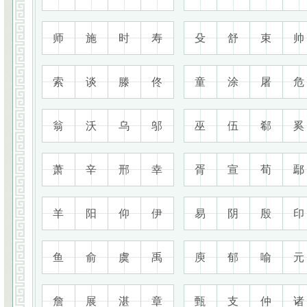
师
施
时
寿
殳
舒
束
帅
索
谈
滕
佟
童
涂
屠
危
翁
沃
乌
邬
巫
伍
郗
奚
萧
辛
邢
幸
胥
宣
荀
鄢
羊
阳
仰
伊
易
阴
殷
印
鱼
俞
虞
禹
庾
郁
喻
元
詹
展
湛
章
甄
支
仲
诸