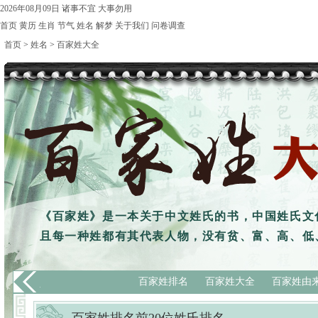
2026年08月09日
诸事不宜
大事勿用
首页
黄历
生肖
节气
姓名
解梦
关于我们
问卷调查
首页
>
姓名
>
百家姓大全
《
百家姓
》是一本关于中文姓氏的书，中国姓氏文
且每一种姓都有其代表人物，没有贫、富、高、低
百家姓排名
百家姓大全
百家姓由