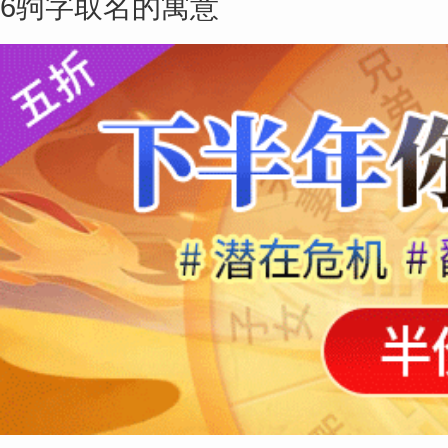
6
驹字取名的寓意