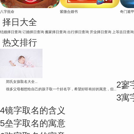
八字批命
紫微合婚书
奇门遁
择日大全
结婚择日查询
订婚择日查询
搬家择日查询
出行择日查询
开业择日查询
上等吉日查询
热文排行
郑氏女孩取名大全...
2
寥
很多父母都想给自己的孩子取一个好名字，希望好听有好的寓意，但...
3
寓
4
镜字取名的含义
5
垒字取名的寓意