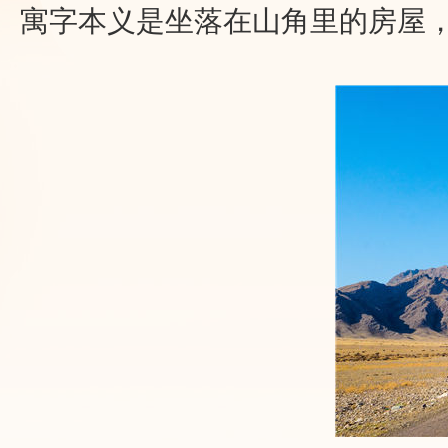
寓字本义是坐落在山角里的房屋