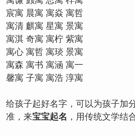
宸寓 晨寓 寓焱 寓哲
寓清 麒寓 星寓 景寓
寓淇 奇寓 寓柠 紫寓
寓心 寓哲 寓琰 景寓
寓森 寓书 寓涵 寓一
馨寓 子寓 寓浩 淳寓
给孩子起好名字，可以为孩子加
准，来
宝宝起名
，用传统文学结