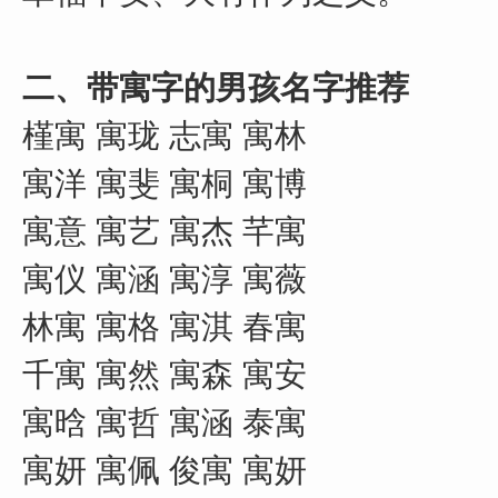
二、带寓字的男孩名字推荐
槿寓 寓珑 志寓 寓林
寓洋 寓斐 寓桐 寓博
寓意 寓艺 寓杰 芊寓
寓仪 寓涵 寓淳 寓薇
林寓 寓格 寓淇 春寓
千寓 寓然 寓森 寓安
寓晗 寓哲 寓涵 泰寓
寓妍 寓佩 俊寓 寓妍