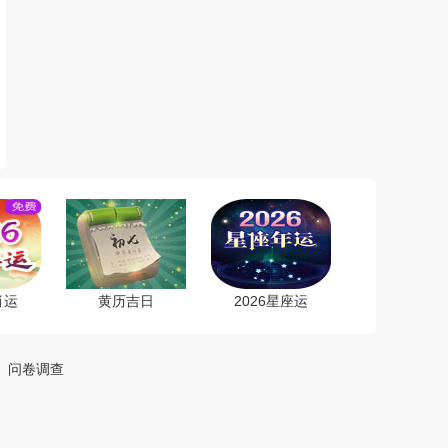
肖运
黄历吉日
2026星座运
4
问卷调查