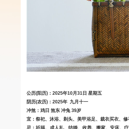
公历(阳历)：2025年10月31日 星期五
阴历(农历)：2025年 九月十一
冲煞：鸡日 煞东 冲兔 39岁
宜：祭祀、沐浴、剃头、美甲浴足、裁衣买衣、修
忌：祈福、成人礼、结婚、收养、搬家、安床、疗