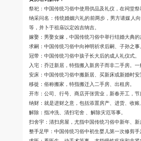
祭祀：中国传统习俗中使用供品及礼仪，在祠堂祭
纳采问名：传统婚姻六礼的前两步，男方请媒人向
等，并卜于祖庙以定凶吉纳吉。
嫁娶：男娶女嫁，中国传统习俗中举行结婚大典的
求嗣：中国传统习俗中向神明祈求后嗣、子孙之事
冠带：中国传统习俗中孩子长大后的成人礼仪式。
入宅：乔迁新居，特指搬入新房子而非二手房。一
安床：中国传统习俗中搬新居、买新床或新婚时安
移徙：俗称搬家，特指搬迁入二手房、出租房。
开市：公司、行号、商店开张营业，新春开工，节
纳财：就是进财之意，包括添置房产、进货、收账
解除：指冲洗、清扫宅舍 、解除灾厄等事。
扫舍宇：清扫房屋，尤指中国传统习俗中新年、新
整手足甲：中国传统习俗中初生婴儿第一次修剪手
求医：看医生、动手术等事，尤指慢性疾病和非紧