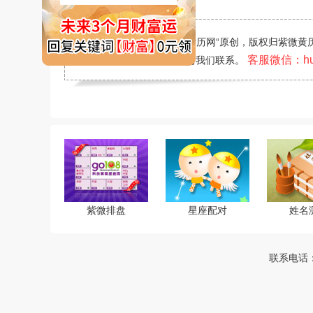
版权声明：
本文由“紫微黄历网“原创，版权归紫微
客服微信：huan
何合作意向或疑问，请先与我们联系。
紫微排盘
星座配对
姓名
联系电话：4