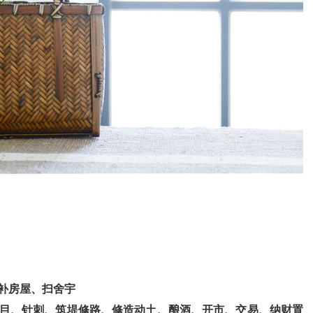
补房屋、扫舍宇
目、针刺、筑堤修路、修造动土、酿酒、开市、交易、纳财置