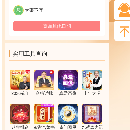
大事不宜
查询其他日期
实用工具查询
2026流年
命格详批
真爱画像
十年大运
八字批命
紫微合婚书
奇门遁甲
九紫离火运