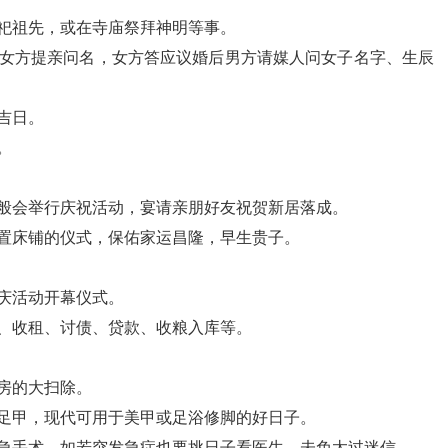
祀祖先，或在寺庙祭拜神明等事。
女方提亲问名，女方答应议婚后男方请媒人问女子名字、生辰
吉日。
。
般会举行庆祝活动，宴请亲朋好友祝贺新居落成。
置床铺的仪式，保佑家运昌隆，早生贵子。
庆活动开幕仪式。
、收租、讨债、贷款、收粮入库等。
房的大扫除。
足甲，现代可用于美甲或足浴修脚的好日子。
急手术。如若突发急症也要挑日子看医生，未免太过迷信。