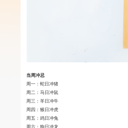
当周冲忌
周一：蛇日冲猪
周二：马日冲鼠
周三：羊日冲牛
周四：猴日冲虎
周五：鸡日冲兔
周六：狗日冲龙