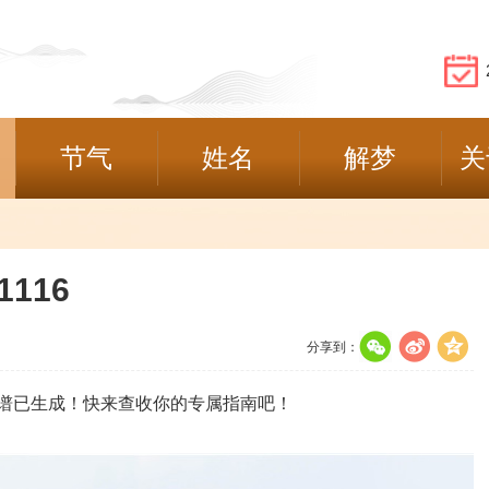
节气
姓名
解梦
关
116
分享到：
已生成！快来查收你的专属指南吧！