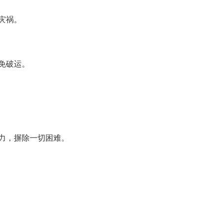
灾祸。
免破运。
力，摒除一切困难。