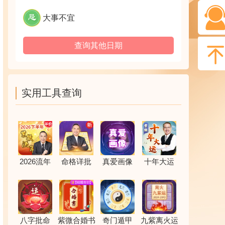
大事不宜
查询其他日期
实用工具查询
2026流年
命格详批
真爱画像
十年大运
八字批命
紫微合婚书
奇门遁甲
九紫离火运