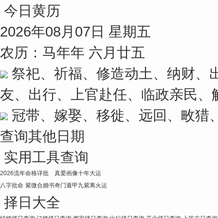
今日黄历
2026年08月07日 星期五
农历：马年年 六月廿五
祭祀、祈福、修造动土、纳财、
友、出行、上官赴任、临政亲民、
冠带、嫁娶、移徙、远回、畋猎
查询其他日期
实用工具查询
2026流年
命格详批
真爱画像
十年大运
八字批命
紫微合婚书
奇门遁甲
九紫离火运
择日大全