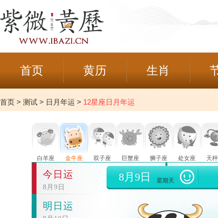
首页
黄历
生肖
首页
>
测试
>
日月年运
>
12星座日月年运
白羊座
金牛座
双子座
巨蟹座
狮子座
处女座
天秤
今日运
8月9日
星期天
8月9日
明日运