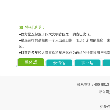
特别说明：
●
西方星座起源于四大文明古国之一的古巴比伦。
●
星座运指的是根据一个人出生日期（阳历）所属的星座，
凶。
●
目前许多年轻人都喜欢将星座运作为自己的行事预测与指
整体运
爱情运
事业运
联系电话：400-8913
湘公网安
热爱伟