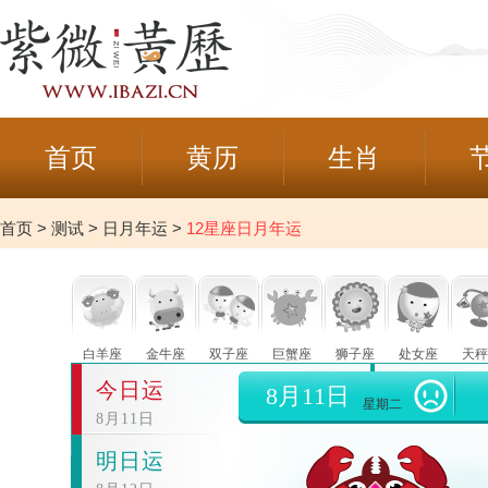
首页
黄历
生肖
首页
>
测试
>
日月年运
>
12星座日月年运
白羊座
金牛座
双子座
巨蟹座
狮子座
处女座
天秤
今日运
8月11日
星期二
8月11日
明日运