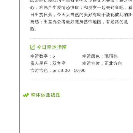
恋爱经历较坎坷的单身者今天显得尤为失落，缺乏信
心，容易产生爱情恐惧症；和朋友一起去钓鱼吧，看
日出赏日落，今天大自然的美好有助于淡化彼此的距
离感；出差办公者最好随身携带地图，有迷路的危
险。
今日幸运指南
幸运数字：5
幸运颜色：玳瑁棕
贵人星座：双鱼座
幸运方位：正北方向
吉时吉色：pm:8:00--10:00
整体运曲线图