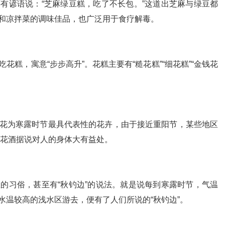
有谚语说：“芝麻绿豆糕，吃了不长包。”这道出芝麻与绿豆都
和凉拌菜的调味佳品，也广泛用于食疗解毒。
糕，寓意“步步高升”。花糕主要有“糙花糕”“细花糕”“金钱花
花为寒露时节最具代表性的花卉，由于接近重阳节，某些地区
，菊花酒据说对人的身体大有益处。
的习俗，甚至有“秋钓边”的说法。就是说每到寒露时节，气温
水温较高的浅水区游去，便有了人们所说的“秋钓边”。