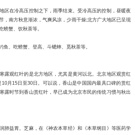
地区在冷高压控制之下，雨季结束。受冷高压的控制，昼暖夜
节，南方秋意渐浓，气爽风凉，少雨干燥;北方广大地区已呈现
吃螃蟹、饮秋茶等。
钓鱼、吃螃蟹、登高、斗蟋蟀、觅秋茶等。
寒露观红叶的是北方地区，尤其是黄河以北。北京地区观赏红
是10月15日至30日。可以说，香山是中国国内最具口碑的赏红
寒露时节到香山赏红叶，早已成为北京市民的传统习惯与秋出
润肺益胃。芝麻，在《神农本草经》和《本草纲目》等医药学