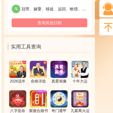
冠带、嫁娶、移徙、远回、畋猎、捕鱼、乘船、结婚姻、纳采问名
查询其他日期
实用工具查询
2026流年
命格详批
真爱画像
十年大运
八字批命
紫微合婚书
奇门遁甲
九紫离火运