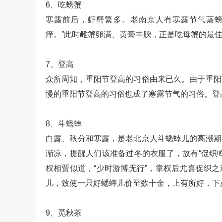
6、吃螃蟹
寒露前后，虾蟹繁多。老南京人有寒露节气蒸螃
痒。”此时雌蟹卵满、黄膏丰腴，正是吃母蟹的最
7、登高
众所周知，重阳节登高的习俗由来已久。由于重阳
慢的重阳节登高的习俗也成了寒露节气的习俗。登高寓
8、斗蟋蟀
白露、秋分和寒露，是老北京人斗蟋蟀儿的高潮期
渐凉，提醒人们该准备过冬的衣服了，故有“促织
权相贾似道，“少时游博无行”，掌权后尤喜促织
儿，致使一只好蟋蟀儿价至数十金，上有所好，下
9、觅秋茶