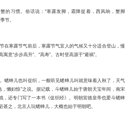
蟹的习惯。俗话说：“寒露发脚，霜降捉着，西风响，蟹脚
佳季节。
节在寒露节气前后，寒露节气宜人的气候又十分适合登山，慢
意“步步高升”、“高寿”。古时登高源于“避祸”。
。蟋蟀儿也叫促织，一般听见蟋蟀儿叫就意味着入秋了，天气
鸣，懒妇惊”之说。据记载，斗蟋蟀儿始于唐朝天宝年间，南宋
之戏，还专门写了一本书《促织经》。明朝宣德皇帝也爱斗蟋蟀
必甚之，北京人玩蟋蟀儿，大概也始于明朝吧。