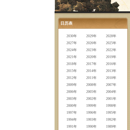
日历表
2030年
2029年
2028年
2027年
2026年
2025年
2024年
2023年
2022年
2021年
2020年
2019年
2018年
2017年
2016年
2015年
2014年
2013年
2012年
2011年
2010年
2009年
2008年
2007年
2006年
2005年
2004年
2003年
2002年
2001年
2000年
1999年
1998年
1997年
1996年
1995年
1994年
1993年
1992年
1991年
1990年
1989年