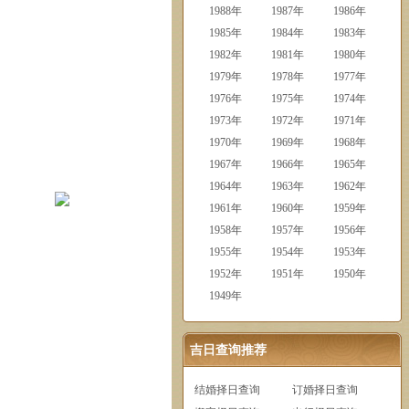
1988年
1987年
1986年
1985年
1984年
1983年
1982年
1981年
1980年
1979年
1978年
1977年
1976年
1975年
1974年
1973年
1972年
1971年
1970年
1969年
1968年
1967年
1966年
1965年
1964年
1963年
1962年
1961年
1960年
1959年
1958年
1957年
1956年
1955年
1954年
1953年
1952年
1951年
1950年
1949年
吉日查询推荐
结婚择日查询
订婚择日查询