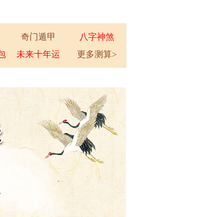
奇门遁甲
八字神煞
包
未来十年运
更多测算>
历