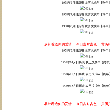
1958年6月日历表 农历戊戌年【狗年
1958年7月日历表 农历戊戌年【狗年
1958年8月日历表 农历戊戌年【狗年
易卦看透你的爱情
今日吉时吉色
黄历
1958年9月日历表 农历戊戌年【狗年
1958年10月日历表 农历戊戌年【狗年
1958年11月日历表 农历戊戌年【狗年
1958年12月日历表 农历戊戌年【狗年
易卦看透你的爱情
今日吉时吉色
黄历