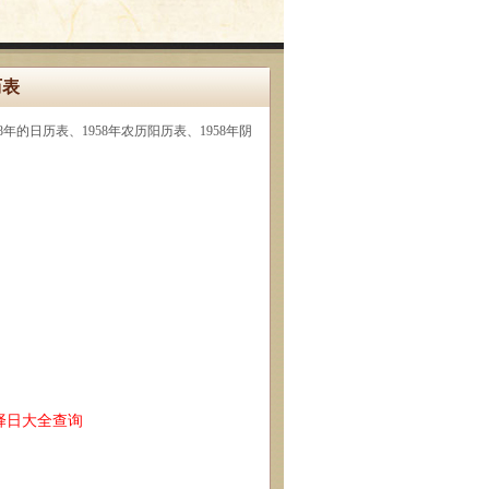
历表
的日历表、1958年农历阳历表、1958年阴
】
】
】
】
择日大全查询
】