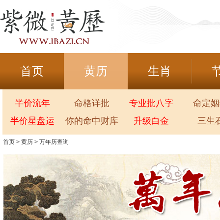
首页
黄历
生肖
半价流年
命格详批
专业批八字
命定姻
半价星盘运
你的命中财库
升级白金
三生
首页
>
黄历
>
万年历查询