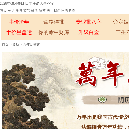
2026年08月08日
日值月破
大事不宜
首页
黄历
生肖
节气
姓名
解梦
关于我们
问卷调查
半价流年
命格详批
专业批八字
命定姻
半价星盘运
你的命中财库
升级白金
三生
首页
>
黄历
>
万年历查询
万年历是我国古代传说
法编撰者万年功绩，