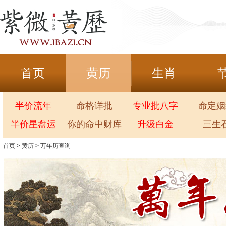
首页
黄历
生肖
半价流年
命格详批
专业批八字
命定姻
半价星盘运
你的命中财库
升级白金
三生
首页
>
黄历
>
万年历查询