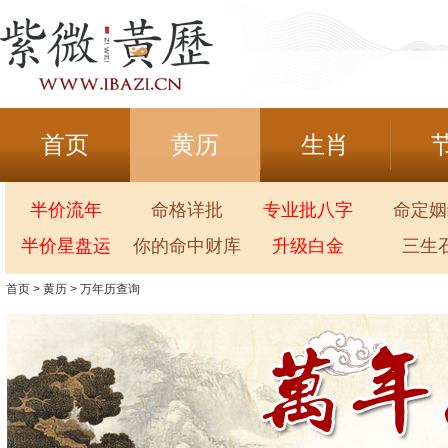
首页
黄历
生肖
半价流年
命格详批
专业批八字
命定姻
半价星盘运
你的命中财库
升级白金
三生
首页
>
黄历
>
万年历查询