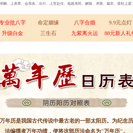
求嗣、上表章、会亲友、出行、上官赴任、临政亲民、解除、求医、裁衣、竖柱上梁
专业批八字
命定姻缘
八字合婚
9.9元点灯
升级白金
三生石
九紫离火运
88元新人礼
万年历是我国古代传说中最古老的一部太阳历。为纪念
法编撰者万年功绩，便将这部历法命名为"万年历"。