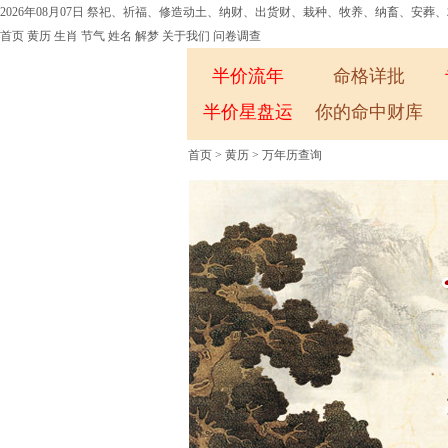
2026年08月07日
祭祀、祈福、修造动土、纳财、出货财、栽种、牧养、纳畜、安葬、
首页
黄历
生肖
节气
姓名
解梦
关于我们
问卷调查
半价流年
命格详批
半价星盘运
你的命中财库
首页
>
黄历
>
万年历查询