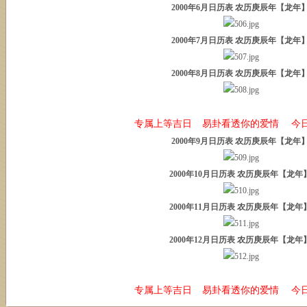
2000年6月日历表 农历庚辰年【龙年
2000年7月日历表 农历庚辰年【龙年
2000年8月日历表 农历庚辰年【龙年
专属上等吉日
易卦看透你的爱情
今
2000年9月日历表 农历庚辰年【龙年
2000年10月日历表 农历庚辰年【龙年
2000年11月日历表 农历庚辰年【龙年
2000年12月日历表 农历庚辰年【龙年
专属上等吉日
易卦看透你的爱情
今