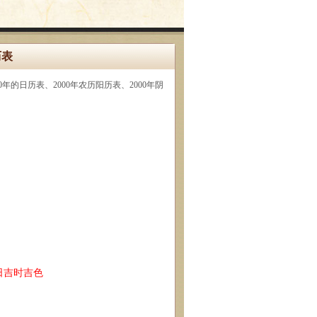
历表
的日历表、2000年农历阳历表、2000年阴
】
】
】
】
日吉时吉色
】