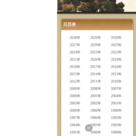
日历表
2030年
2029年
2028年
2027年
2026年
2025年
2024年
2023年
2022年
2021年
2020年
2019年
2018年
2017年
2016年
2015年
2014年
2013年
2012年
2011年
2010年
2009年
2008年
2007年
2006年
2005年
2004年
2003年
2002年
2001年
2000年
1999年
1998年
1997年
1996年
1995年
1994年
1993年
1992年
1991年
1990年
1989年